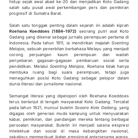
hidup sejak awal abad ke-20 dan menjadikan Koto Gadang
salah satu pusat awal perkembangan pers dan pemikiran
progresif di Sumatra Barat.
Salah satu tonggak penting dalam sejarah ini adalah kiprah
Roehana Koeddoes (1884–1972)
seorang putri asal Koto
Gadang yang dikenal sebagai jurnalis perempuan pertama di
Indonesia. Pada tahun 1911, ia mendirikan majalah
Soenting
Melajoe
, sebuah penerbitan berbahasa Melayu yang menjadi
corong perjuangan kaum perempuan dan wadah
penyebaran gagasan-gagasan pembaruan sosial serta
pendidikan. Melalui
Soenting Melajoe
, Roehana tidak hanya
membuka ruang bagi suara perempuan, tetapi juga
meneguhkan posisi Koto Gadang sebagai pelopor dalam
dunia literasi dan jurnalisme nasional.
Semangat literasi yang dipelopori oleh Roehana Koeddoes
terus berlanjut di tengah masyarakat Koto Gadang. Tercatat
pada tahun 1921, muncul buletin
Soeara Kota Gedang
, yang
digagas oleh generasi muda kampung untuk menyuarakan
kabar, pemikiran, dan pandangan mereka tentang berbagai
persoalan masyarakat. Buletin ini menjadi sarana ekspresi
intelektual dan sosial di masa kebangkitan nasional,
sekaligus memperkuat ikatan emosional antarsesama warga,