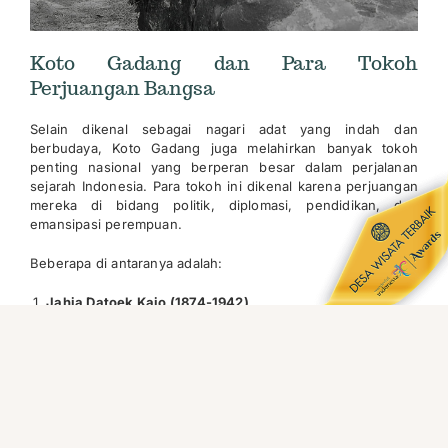
Koto Gadang dan Para Tokoh
Perjuangan Bangsa
Selain dikenal sebagai nagari adat yang indah dan
berbudaya, Koto Gadang juga melahirkan banyak tokoh
penting nasional yang berperan besar dalam perjalanan
sejarah Indonesia. Para tokoh ini dikenal karena perjuangan
mereka di bidang politik, diplomasi, pendidikan, dan
emansipasi perempuan.
Beberapa di antaranya adalah:
Jahja Datoek Kajo (1874-1942)
Seorang anggota Volksraad, semacam dewan perwakilan
rakyat pada masa Hindia Belanda yang selalu berbicara
dalam Bahasa Melayu atau Bahasa Indonesia meskipun
bahasa resmi yang digunakan dalam setiap sidang adalah
Bahasa Belanda. Beliau memiliki peran penting dalam
perkembangan Koto Gadang di awal abad ke-20 dengan
menginisiasi
Studiefonds
(beasiswa untuk kaum pribumi)