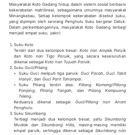
Masyarakat Koto Gadang hidup dalam sistem sosial berbasis
kekerabatan matrilineal, sebagaimana umumnya masyarakat
Minangkabau. Setiap kelompok kekerabatan disebut suku,
yang dipimpin oleh seorang Penghulu Suku bergelar Datuk.
Dalam perkembangannya, masyarakat Koto Gadang terbagi
menjadi empat suku, yakni:
Suku Koto
Terdiri dari dua kelompok besar:
Koto nan Ampek Paruik
dan
Koto nan Tigo Paruik
, yang secara keseluruhan
dikenal sebagai
Koto nan Tujuah Paruik
.
Suku Guci/Piliang
Suku Guci meliputi tiga paruik:
Guci Pacah
,
Guci Tabit
Hanyir
, dan
Guci Parit Tahampai
.
Suku Piliang terdiri atas:
Piliang Kamang
/
Piliang
Panjang,
Piliang Tangah
, dan
Piliang Kampuang
Teleng
.
Keduanya dikenal sebagai
Guci/Piliang nan Anam
Panghulu
.
Suku Sikumbang
Terbagi menjadi dua kelompok besar, yaitu
Sikumbang
Mudiak
dan
Sikumbang Hilia
, masing-masing memiliki
empat paruik, sehingga dikenal sebagai
Sikumbang nan