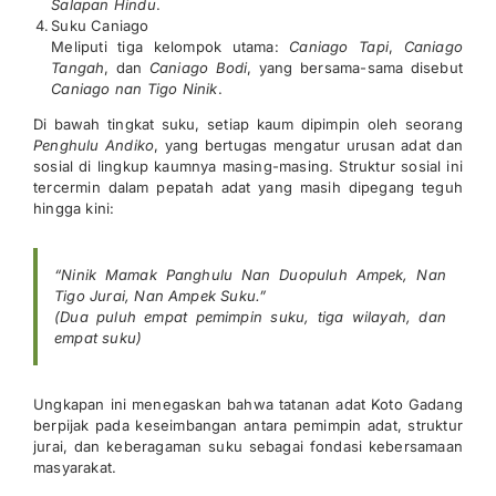
Salapan Hindu
.
Suku Caniago
Meliputi tiga kelompok utama:
Caniago Tapi
,
Caniago
Tangah
, dan
Caniago Bodi
, yang bersama-sama disebut
Caniago nan Tigo Ninik
.
Di bawah tingkat suku, setiap kaum dipimpin oleh seorang
Penghulu Andiko
, yang bertugas mengatur urusan adat dan
sosial di lingkup kaumnya masing-masing. Struktur sosial ini
tercermin dalam pepatah adat yang masih dipegang teguh
hingga kini:
“Ninik Mamak Panghulu Nan Duopuluh Ampek, Nan
Tigo Jurai, Nan Ampek Suku.”
(Dua puluh empat pemimpin suku, tiga wilayah, dan
empat suku)
Ungkapan ini menegaskan bahwa tatanan adat Koto Gadang
berpijak pada keseimbangan antara pemimpin adat, struktur
jurai, dan keberagaman suku sebagai fondasi kebersamaan
masyarakat.