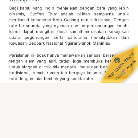
Bagi kamu yang ingin menjelajah dengan cara yang lebih
dinamis,
Cycling Tour
adalah pilihan sempurna untuk
menikmati keindahan Koto Gadang dan sekitarnya. Dengan
rute bersepeda yang nyaman dan berpemandangan indah,
kamu dapat mengitari desa sambil merasakan kesejukan
udara pegunungan serta panorama menakjubkan dari
Kawasan Geopark Nasional Ngarai Sianok Maninjau.
Perjalanan ini tidak hanya menawarkan sensasi bersepeda di
tengah alam yang asri, tetapi juga membuka kesempatan
untuk singgah di titik-titik menarik, mulai dari bengkel perak
tradisional, rumah-rumah tua bergaya kolonial, hingga spot
foto dengan latar lembah yang spektakuler.
Shuttle Tour
Untuk pengalaman yang lebih nyaman dan fleksibel,
Shuttle
Tour
menjadi pilihan ideal. Dengan layanan kendaraan yang
siap mengantarmu berkeliling sesuai permintaan, kamu
dapat menjelajahi Kawasan Pusaka Koto Gadang dengan
mudah atau melanjutkan perjalanan hingga ke Kawasan
Geopark Nasional Ngarai Sianok Maninjau.